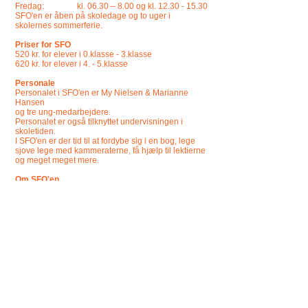
Fredag: kl. 06.30 – 8.00 og kl. 12.30 - 15.30
SFO'en er åben på skoledage og to uger i
skolernes sommerferie.
Priser for SFO
520 kr. for elever i 0.klasse - 3.klasse
620 kr. for elever i 4. - 5.klasse
Personale
Personalet i SFO'en er My Nielsen & Marianne
Hansen
og tre ung-medarbejdere.
Personalet er også tilknyttet undervisningen i
skoletiden.
I SFO'en er der tid til at fordybe sig i en bog, lege
sjove lege med kammeraterne, få hjælp til lektierne
og meget meget mere.
Om SFO'en
I SFO'en skal man have det sjovt og godt med de
andre elever. Her kan man lege, danse, male, gå
på værkstedet, lave bål, bage, lave fine ting med
perler, læse historier, tegne, gå ture, spille spil og
meget mere. SFO'en er elevernes fritid, hvorfor
aktiviteterne formes efter elevernes ønsker.
Aktiviteterne foregår i trygt miljø skabt af
pædagoger og elever i fællesskab.
Eventuelle spørgsmål bedes rettet til:
Skoleleder, Lene Jønsson