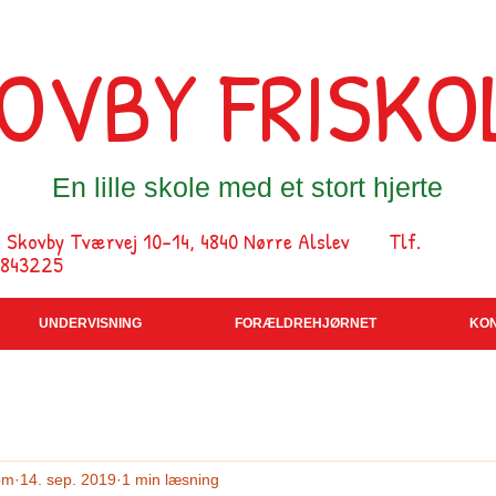
OVBY FRISKO
En lille skole med et stort hjerte
ovby Tværvej 10-14, 4840 Nørre Alslev Tlf.
9843225
UNDERVISNING
FORÆLDREHJØRNET
KO
om
14. sep. 2019
1 min læsning