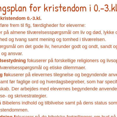
gsplan for kristendom i 0.-3.k
kristendom 0.-3.kl.
øre frem til flg, færdigheder for eleverne:
er på almene tilværelsesspørgsmål om liv og død, lykke o
ihed og tvang samt mening og tomhed i tilværelsen.
rgsmål om det gode liv, herunder godt og ondt, sandt og f
d og ansvar.
elsestydning
 fokuserer på forskellige religioners og livso
lværelsesspørgsmål og etiske dilemmaer.
g fo
kuserer på elevernes tilegnelse og begyndende anv
amt før faglige ord og hverdagsbegreber, som har specif
skab. Der arbejdes med elevernes begyndende anvendel
e- og skrivestrategier.
å Bibelens indhold og tilblivelse samt på dens status som
kristendommen.