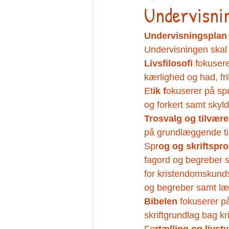
Undervisnin
Undervisningsplan 
Undervisningen skal f
Livsfilosofi
 fokuser
kærlighed og had, fr
Et
ik f
okuserer på spø
og forkert samt skyl
Trosvalg og tilvær
på grundlæggende ti
Spr
og og skriftspro
fagord og begreber s
for kristendomskund
og begreber samt læs
Bibelen
 fokuserer p
skriftgrundlag bag 