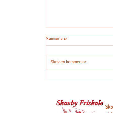
Kommentarer
Skriv en kommentar...
Undervisningsplan for idræt i
7.-8.klasse
Sko