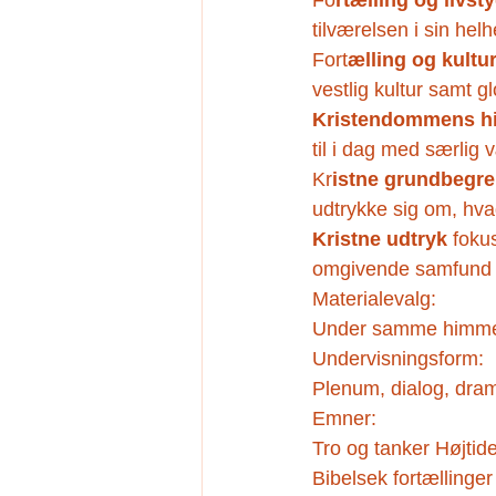
Fo
rtælling og livst
tilværelsen i sin hel
Fort
ælling og kultur
vestlig kultur samt gl
Kristendommens hi
til i dag med særlig 
Kr
istne grundbegre
udtrykke sig om, hva
Kristne udtryk
 foku
omgivende samfund so
Materialevalg:
Under samme himmel 
Undervisningsform:
Plenum, dialog, dram
Emner:
Tro og tanker Højti
Bibelsek fortællinger