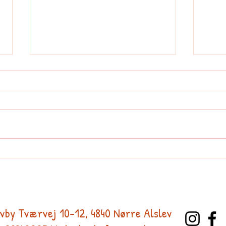
Undervisningsplan for idræt i
Under
5.-6.klasse
4.klas
vby Tværvej 10-12, 4840 Nørre Alslev