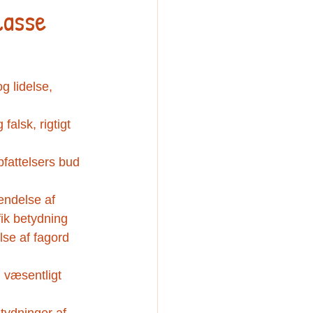
lasse
g lidelse, 
alsk, rigtigt 
pfattelsers bud 
endelse af 
ik betydning 
se af fagord 
 væsentligt 