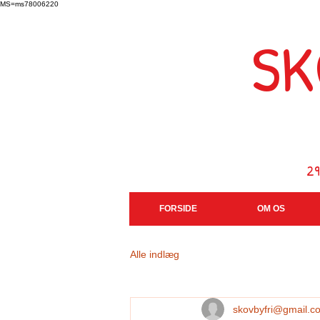
MS=ms78006220
SK
Sk
2
FORSIDE
OM OS
Alle indlæg
skovbyfri@gmail.c