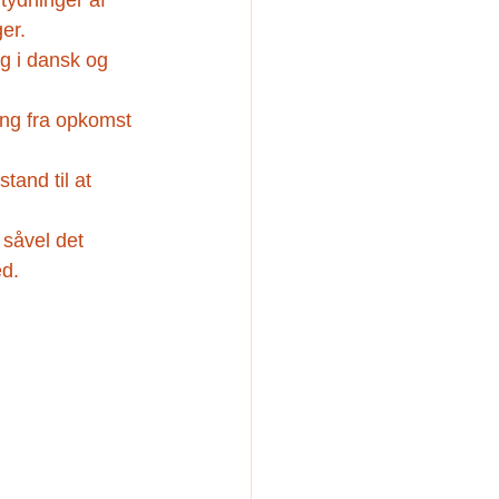
tydninger af 
ger.
g i dansk og 
ng fra opkomst 
tand til at 
såvel det 
ed.