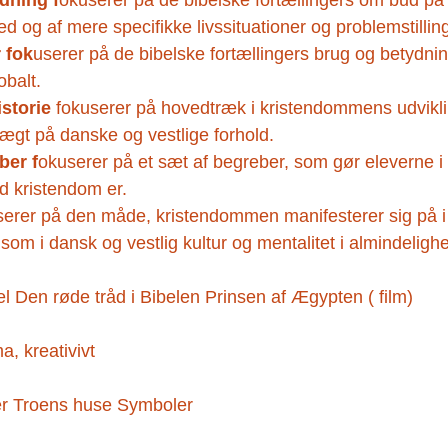
ydning f
okuserer på de bibelske fortællingers om bud på 
hed og af mere specifikke livssituationer og problemstillin
 fok
userer på de bibelske fortællingers brug og betydnin
obalt.
storie
 fokuserer på hovedtræk i kristendommens udvikli
vægt på danske og vestlige forhold.
ber f
okuserer på et sæt af begreber, som gør eleverne i s
d kristendom er.
serer på den måde, kristendommen manifesterer sig på i 
m i dansk og vestlig kultur og mentalitet i almindeligh
Den røde tråd i Bibelen Prinsen af Ægypten ( film)
a, kreativivt
der Troens huse Symboler