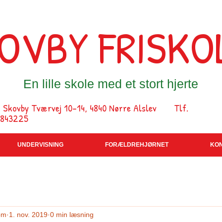
OVBY FRISKO
En lille skole med et stort hjerte
ovby Tværvej 10-14, 4840 Nørre Alslev Tlf.
9843225
UNDERVISNING
FORÆLDREHJØRNET
KO
om
1. nov. 2019
0 min læsning