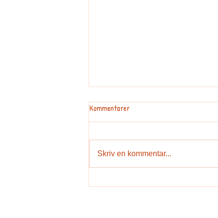
Kommentarer
Skriv en kommentar...
Undervisningsplan for idræt i
7.-8.klasse