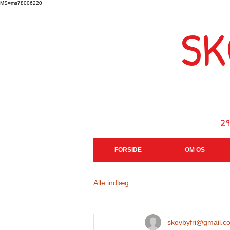
MS=ms78006220
SK
Sk
2
FORSIDE
OM OS
Alle indlæg
skovbyfri@gmail.c